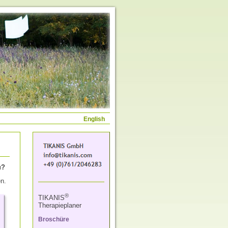
English
u?
en.
®
TIKANIS
Therapieplaner
Broschüre