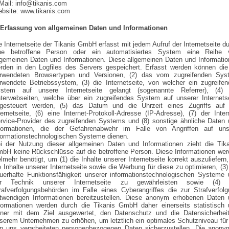
Mail: info@tikanis.com
bsite: www.tikanis.com
 Erfassung von allgemeinen Daten und Informationen
e Internetseite der Tikanis GmbH erfasst mit jedem Aufruf der Internetseite d
ne betroffene Person oder ein automatisiertes System eine Reihe 
lgemeinen Daten und Informationen. Diese allgemeinen Daten und Informati
rden in den Logfiles des Servers gespeichert. Erfasst werden können die
rwendeten Browsertypen und Versionen, (2) das vom zugreifenden Sys
rwendete Betriebssystem, (3) die Internetseite, von welcher ein zugreife
stem auf unsere Internetseite gelangt (sogenannte Referrer), (4) 
terwebseiten, welche über ein zugreifendes System auf unserer Internets
gesteuert werden, (5) das Datum und die Uhrzeit eines Zugriffs auf 
ternetseite, (6) eine Internet-Protokoll-Adresse (IP-Adresse), (7) der Inter
rvice-Provider des zugreifenden Systems und (8) sonstige ähnliche Daten
formationen, die der Gefahrenabwehr im Falle von Angriffen auf uns
formationstechnologischen Systeme dienen.
i der Nutzung dieser allgemeinen Daten und Informationen zieht die Tika
bH keine Rückschlüsse auf die betroffene Person. Diese Informationen we
elmehr benötigt, um (1) die Inhalte unserer Internetseite korrekt auszuliefern,
e Inhalte unserer Internetseite sowie die Werbung für diese zu optimieren, (3)
uerhafte Funktionsfähigkeit unserer informationstechnologischen Systeme
er Technik unserer Internetseite zu gewährleisten sowie (4)
rafverfolgungsbehörden im Falle eines Cyberangriffes die zur Strafverfol
twendigen Informationen bereitzustellen. Diese anonym erhobenen Daten 
formationen werden durch die Tikanis GmbH daher einerseits statistisch 
rner mit dem Ziel ausgewertet, den Datenschutz und die Datensicherheit
serem Unternehmen zu erhöhen, um letztlich ein optimales Schutzniveau für
n uns verarbeiteten personenbezogenen Daten sicherzustellen. Die anony