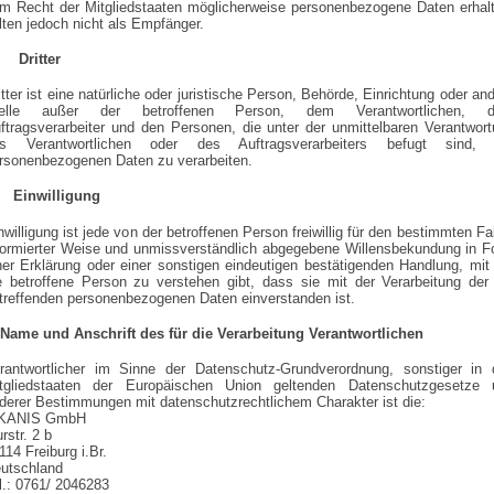
m Recht der Mitgliedstaaten möglicherweise personenbezogene Daten erhal
lten jedoch nicht als Empfänger.
 Dritter
itter ist eine natürliche oder juristische Person, Behörde, Einrichtung oder an
telle außer der betroffenen Person, dem Verantwortlichen, 
ftragsverarbeiter und den Personen, die unter der unmittelbaren Verantwor
s Verantwortlichen oder des Auftragsverarbeiters befugt sind, 
rsonenbezogenen Daten zu verarbeiten.
 Einwilligung
nwilligung ist jede von der betroffenen Person freiwillig für den bestimmten Fal
formierter Weise und unmissverständlich abgegebene Willensbekundung in 
ner Erklärung oder einer sonstigen eindeutigen bestätigenden Handlung, mit
e betroffene Person zu verstehen gibt, dass sie mit der Verarbeitung der
treffenden personenbezogenen Daten einverstanden ist.
 Name und Anschrift des für die Verarbeitung Verantwortlichen
rantwortlicher im Sinne der Datenschutz-Grundverordnung, sonstiger in 
tgliedstaaten der Europäischen Union geltenden Datenschutzgesetze 
derer Bestimmungen mit datenschutzrechtlichem Charakter ist die:
IKANIS GmbH
urstr. 2 b
114 Freiburg i.Br.
utschland
l.: 0761/ 2046283