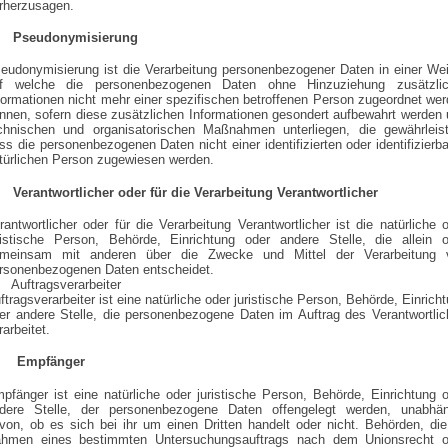
rherzusagen.
) Pseudonymisierung
eudonymisierung ist die Verarbeitung personenbezogener Daten in einer We
f welche die personenbezogenen Daten ohne Hinzuziehung zusätzlic
formationen nicht mehr einer spezifischen betroffenen Person zugeordnet we
nnen, sofern diese zusätzlichen Informationen gesondert aufbewahrt werden
chnischen und organisatorischen Maßnahmen unterliegen, die gewährleist
ss die personenbezogenen Daten nicht einer identifizierten oder identifizierb
türlichen Person zugewiesen werden.
 Verantwortlicher oder für die Verarbeitung Verantwortlicher
rantwortlicher oder für die Verarbeitung Verantwortlicher ist die natürliche 
ristische Person, Behörde, Einrichtung oder andere Stelle, die allein o
meinsam mit anderen über die Zwecke und Mittel der Verarbeitung 
rsonenbezogenen Daten entscheidet.
 Auftragsverarbeiter
ftragsverarbeiter ist eine natürliche oder juristische Person, Behörde, Einrich
er andere Stelle, die personenbezogene Daten im Auftrag des Verantwortli
rarbeitet.
) Empfänger
pfänger ist eine natürliche oder juristische Person, Behörde, Einrichtung 
dere Stelle, der personenbezogene Daten offengelegt werden, unabhän
von, ob es sich bei ihr um einen Dritten handelt oder nicht. Behörden, di
hmen eines bestimmten Untersuchungsauftrags nach dem Unionsrecht o