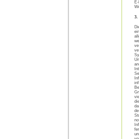
E-
We
3.
Di
ei
al
we
ve
ve
Sy
Un
an
In
Se
In
in
Be
Gm
vi
di
da
d
St
no
In
fe
un
vo