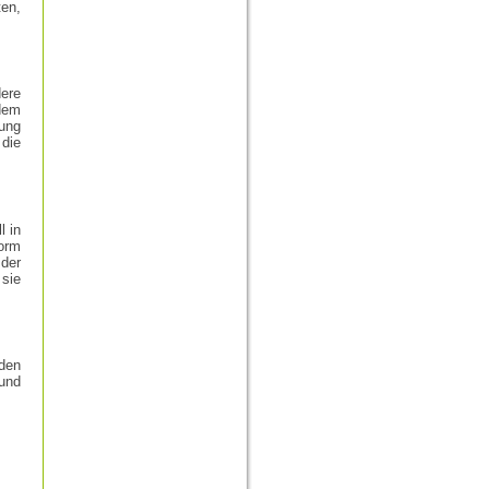
ten,
dere
dem
tung
die
l in
Form
 der
 sie
den
und