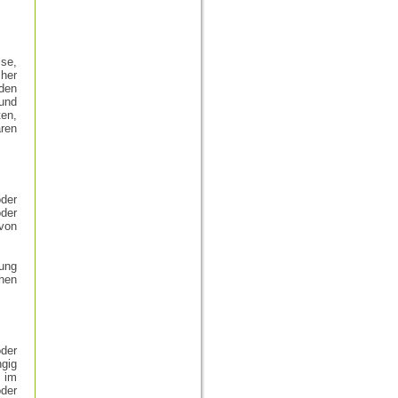
ise,
her
rden
 und
en,
aren
oder
der
von
tung
chen
oder
gig
e im
der