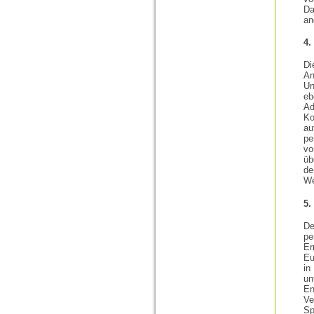
Da
an
4.
Di
An
Un
eb
Ad
Ko
a
pe
vo
üb
de
We
5.
De
pe
Er
Eu
in
un
En
Ve
Sp