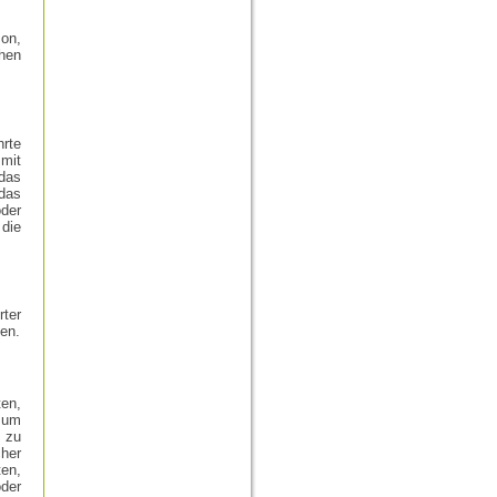
son,
hen
hrte
mit
das
das
oder
die
ter
en.
ten,
 um
, zu
cher
ten,
oder