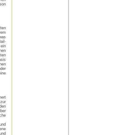
rson
ften
rem
was
ail-
ein
hen
ten
asis
hen
der
ine
ert
zur
 den
eber
iche
 und
ene
und