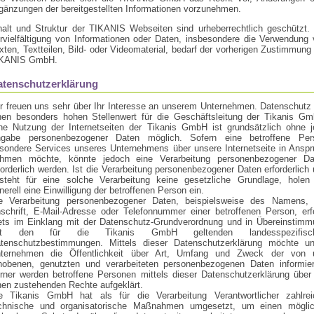
gänzungen der bereitgestellten Informationen vorzunehmen.
halt und Struktur der TIKANIS Webseiten sind urheberrechtlich geschützt.
rvielfältigung von Informationen oder Daten, insbesondere die Verwendung
xten, Textteilen, Bild- oder Videomaterial, bedarf der vorherigen Zustimmung
KANIS GmbH.
atenschutzerklärung
r freuen uns sehr über Ihr Interesse an unserem Unternehmen. Datenschutz
nen besonders hohen Stellenwert für die Geschäftsleitung der Tikanis Gm
ne Nutzung der Internetseiten der Tikanis GmbH ist grundsätzlich ohne j
gabe personenbezogener Daten möglich. Sofern eine betroffene Per
sondere Services unseres Unternehmens über unsere Internetseite in Ansp
hmen möchte, könnte jedoch eine Verarbeitung personenbezogener Da
forderlich werden. Ist die Verarbeitung personenbezogener Daten erforderlich
steht für eine solche Verarbeitung keine gesetzliche Grundlage, holen 
nerell eine Einwilligung der betroffenen Person ein.
e Verarbeitung personenbezogener Daten, beispielsweise des Namens, 
schrift, E-Mail-Adresse oder Telefonnummer einer betroffenen Person, erf
ets im Einklang mit der Datenschutz-Grundverordnung und in Übereinstimm
it den für die Tikanis GmbH geltenden landesspezifisc
tenschutzbestimmungen. Mittels dieser Datenschutzerklärung möchte un
ternehmen die Öffentlichkeit über Art, Umfang und Zweck der von 
hobenen, genutzten und verarbeiteten personenbezogenen Daten informier
rner werden betroffene Personen mittels dieser Datenschutzerklärung über
nen zustehenden Rechte aufgeklärt.
e Tikanis GmbH hat als für die Verarbeitung Verantwortlicher zahlrei
chnische und organisatorische Maßnahmen umgesetzt, um einen möglic