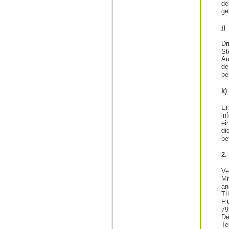
de
ge
j)
Dr
S
Au
de
pe
k)
Ei
in
ei
di
be
2.
Ve
Mi
an
T
Fl
79
De
Te