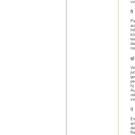
vo
f
Ps
au
In
kö
te
da
na
g)
Ve
ju
ge
pe
h)
Au
od
ve
i
Em
an
da
Ra