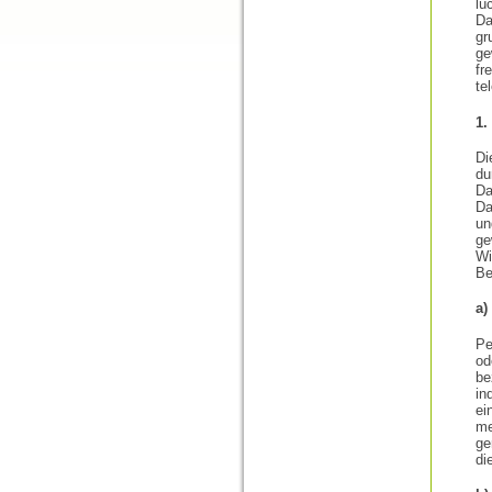
lü
Da
gr
ge
fr
te
1.
Di
du
D
Da
un
ge
Wi
Be
a)
Pe
od
be
in
ei
me
ge
di