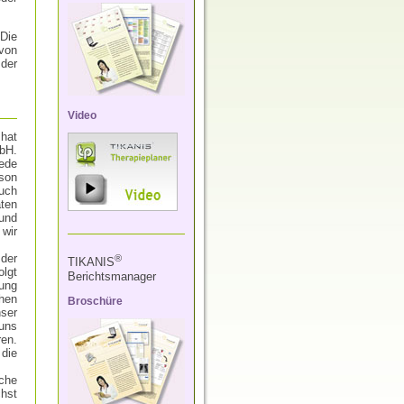
 Die
 von
 der
Video
 hat
bH.
ede
son
ruch
ten
 und
wir
der
®
TIKANIS
olgt
Berichtsmanager
ung
hen
Broschüre
ser
uns
en.
 die
che
hst