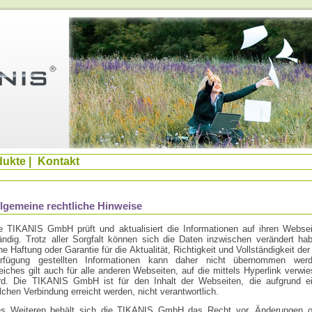
dukte
|
Kontakt
lgemeine rechtliche Hinweise
e TIKANIS GmbH prüft und aktualisiert die Informationen auf ihren Webse
ändig. Trotz aller Sorgfalt können sich die Daten inzwischen verändert ha
ne Haftung oder Garantie für die Aktualität, Richtigkeit und Vollständigkeit der
rfügung gestellten Informationen kann daher nicht übernommen werd
eiches gilt auch für alle anderen Webseiten, auf die mittels Hyperlink verwi
rd. Die TIKANIS GmbH ist für den Inhalt der Webseiten, die aufgrund ei
lchen Verbindung erreicht werden, nicht verantwortlich.
s Weiteren behält sich die TIKANIS GmbH das Recht vor, Änderungen o