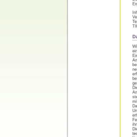
Er
In
Ve
Te
TI
D
Wi
ei
Ei
An
be
ne
er
be
ge
Di
An
st
m
Da
Un
er
Fe
ih
Di
te