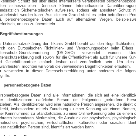
ckenlosen Schutz der über diese Internetseite verarbeiteten personenbezog
ten sicherzustellen. Dennoch können Internetbasierte Datenübertragun
undsätzlich Sicherheitslücken aufweisen, sodass ein absoluter Schutz ni
währleistet werden kann. Aus diesem Grund steht es jeder betroffenen Pe
ei, personenbezogene Daten auch auf alternativen Wegen, beispielswe
lefonisch, an uns zu übermitteln.
 Begriffsbestimmungen
e Datenschutzerklärung der Tikanis GmbH beruht auf den Begrifflichkeiten,
rch den Europäischen Richtlinien- und Verordnungsgeber beim Erlass 
atenschutz-Grundverordnung (DS-GVO) verwendet wurden. Uns
tenschutzerklärung soll sowohl für die Öffentlichkeit als auch für unsere Ku
d Geschäftspartner einfach lesbar und verständlich sein. Um dies
währleisten, möchten wir vorab die verwendeten Begrifflichkeiten erläutern.
r verwenden in dieser Datenschutzerklärung unter anderem die folgen
griffe:
 personenbezogene Daten
rsonenbezogene Daten sind alle Informationen, die sich auf eine identifizi
er identifizierbare natürliche Person (im Folgenden „betroffene Perso
ziehen. Als identifizierbar wird eine natürliche Person angesehen, die direkt 
direkt, insbesondere mittels Zuordnung zu einer Kennung wie einem Namen
ner Kennnummer, zu Standortdaten, zu einer Online-Kennung oder zu einem 
hreren besonderen Merkmalen, die Ausdruck der physischen, physiologisch
netischen, psychischen, wirtschaftlichen, kulturellen oder sozialen Ident
eser natürlichen Person sind, identifiziert werden kann.