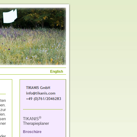
English
iten
ben.
 zur
en.
®
esen
TIKANIS
ner
Therapieplaner
Broschüre
der