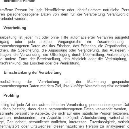
 betroffene Person
troffene Person ist jede identifizierte oder identifizierbare natürliche Per
ren personenbezogene Daten von dem für die Verarbeitung Verantwortlic
rarbeitet werden.
 Verarbeitung
rarbeitung ist jeder mit oder ohne Hilfe automatisierter Verfahren ausgefü
organg oder jede solche Vorgangsreihe im Zusammenhang 
rsonenbezogenen Daten wie das Erheben, das Erfassen, die Organisation, 
dnen, die Speicherung, die Anpassung oder Veränderung, das Auslesen, 
fragen, die Verwendung, die Offenlegung durch Übermittlung, Verbreitung 
ne andere Form der Bereitstellung, den Abgleich oder die Verknüpfung, 
nschränkung, das Löschen oder die Vernichtung.
 Einschränkung der Verarbeitung
inschränkung der Verarbeitung ist die Markierung gespeicher
rsonenbezogener Daten mit dem Ziel, ihre künftige Verarbeitung einzuschränk
 Profiling
ofiling ist jede Art der automatisierten Verarbeitung personenbezogener Da
e darin besteht, dass diese personenbezogenen Daten verwendet werden,
stimmte persönliche Aspekte, die sich auf eine natürliche Person beziehen
werten, insbesondere, um Aspekte bezüglich Arbeitsleistung, wirtschaftli
ge, Gesundheit, persönlicher Vorlieben, Interessen, Zuverlässigkeit, Verhal
fenthaltsort oder Ortswechsel dieser natürlichen Person zu analysieren 