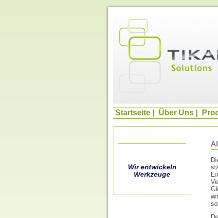
Startseite
|
Über Uns
|
Pro
Al
Di
st
Wir entwickeln
Ei
Werkzeuge
Ve
Gl
wi
so
De