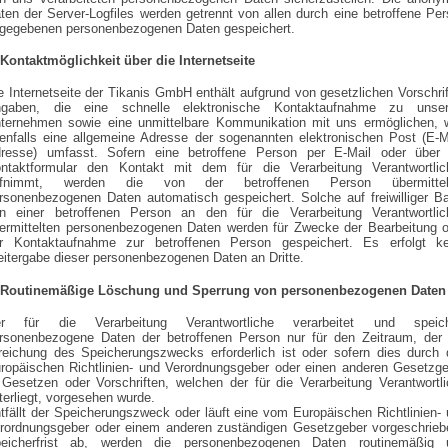
ten der Server-Logfiles werden getrennt von allen durch eine betroffene Pe
gegebenen personenbezogenen Daten gespeichert.
 Kontaktmöglichkeit über die Internetseite
e Internetseite der Tikanis GmbH enthält aufgrund von gesetzlichen Vorschri
gaben, die eine schnelle elektronische Kontaktaufnahme zu unse
ternehmen sowie eine unmittelbare Kommunikation mit uns ermöglichen, 
enfalls eine allgemeine Adresse der sogenannten elektronischen Post (E-M
resse) umfasst. Sofern eine betroffene Person per E-Mail oder über 
ntaktformular den Kontakt mit dem für die Verarbeitung Verantwortlic
ufnimmt, werden die von der betroffenen Person übermittel
rsonenbezogenen Daten automatisch gespeichert. Solche auf freiwilliger B
n einer betroffenen Person an den für die Verarbeitung Verantwortlic
ermittelten personenbezogenen Daten werden für Zwecke der Bearbeitung o
r Kontaktaufnahme zur betroffenen Person gespeichert. Es erfolgt ke
itergabe dieser personenbezogenen Daten an Dritte.
 Routinemäßige Löschung und Sperrung von personenbezogenen Daten
r für die Verarbeitung Verantwortliche verarbeitet und speich
rsonenbezogene Daten der betroffenen Person nur für den Zeitraum, der 
reichung des Speicherungszwecks erforderlich ist oder sofern dies durch
ropäischen Richtlinien- und Verordnungsgeber oder einen anderen Gesetzg
 Gesetzen oder Vorschriften, welchen der für die Verarbeitung Verantwortl
terliegt, vorgesehen wurde.
tfällt der Speicherungszweck oder läuft eine vom Europäischen Richtlinien-
rordnungsgeber oder einem anderen zuständigen Gesetzgeber vorgeschrieb
eicherfrist ab, werden die personenbezogenen Daten routinemäßig 