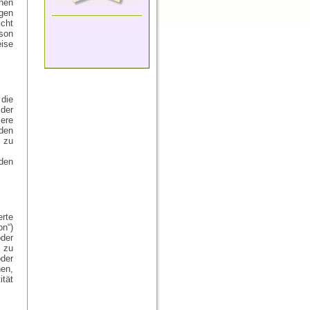
enen
gen
cht
rson
ise
 die
der
ere
nden
 zu
den
erte
n“)
oder
, zu
oder
en,
ität