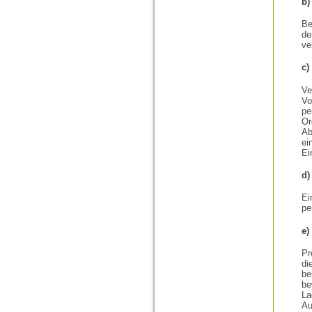
b)
Be
de
ve
c)
Ve
V
pe
Or
Ab
ei
Ei
d)
E
pe
e)
Pr
di
be
be
La
Au