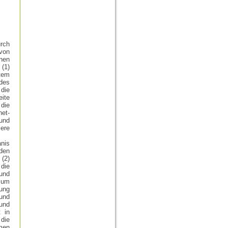
urch
von
onen
 (1)
tem
ndes
die
eite
die
net-
 und
ere
nis
rden
 (2)
 die
 und
 um
gung
und
und
 in
 die
men