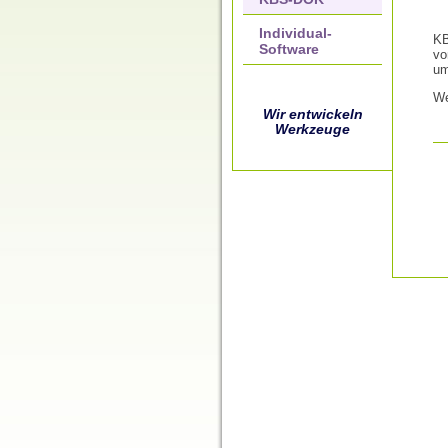
Individual-
KB
Software
vo
um
We
Wir entwickeln
Werkzeuge